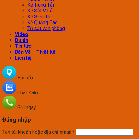
Kệ Trung Tải
Kệ Sắt V Lỗ
Kệ Siêu Thị
Kệ Quảng Cáo
Tủ sắt văn phòng
Video
Dự án
Tin tức
Bản Vẽ – Thiết Kế
Liên hệ
Bản đồ
Chat Zalo
Gọi ngay
Đăng nhập
Tên tài khoản hoặc địa chỉ email
*