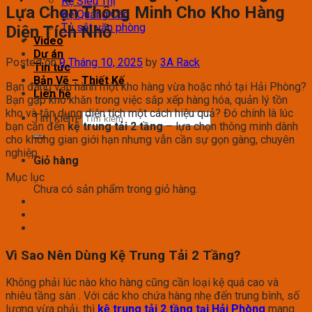
Kệ Siêu Thị
Lựa Chọn Thông Minh Cho Kho Hàng
Kệ Quảng Cáo
Tủ sắt văn phòng
Diện Tích Nhỏ
Video
Dự án
Posted on
9 Tháng 10, 2025
by
3A Rack
Tin tức
Bản Vẽ – Thiết Kế
Bạn đang vận hành một kho hàng vừa hoặc nhỏ tại Hải Phòng?
Liên hệ
Bạn gặp khó khăn trong việc sắp xếp hàng hóa, quản lý tồn
kho và tận dụng diện tích một cách hiệu quả? Đó chính là lúc
Tìm kiếm:
bạn cần đến
kệ trung tải 2 tầng
– lựa chọn thông minh dành
cho không gian giới hạn nhưng vẫn cần sự gọn gàng, chuyên
nghiệp.
Giỏ hàng
Mục lục
Chưa có sản phẩm trong giỏ hàng.
Vì Sao Nên Dùng Kệ Trung Tải 2 Tầng?
Không phải lúc nào kho hàng cũng cần loại kệ quá cao và
nhiêu tầng sàn . Với các kho chứa hàng nhẹ đến trung bình, số
lượng vừa phải, thì
kệ trung tải 2 tầng tại Hải Phòng
mang