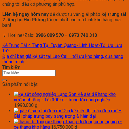
chúng tôi đều có phương án phù hợp.
Liên hệ ngay hôm nay
để được tư vấn giải pháp
kệ trung tải
2 tầng tại Hải Phòng
tối ưu nhất cho mô hình kho hàng của
bạn!
📱 Hotline/Zalo:
0986 889 570 – 0973 740 313
Kệ Trung Tải 4 Tầng Tại Tuyên Quang- Linh Hoạt-Tối Ưu Lữu
Trữ
Địa chỉ bán giá kệ sắt tại Lào Cai – tối ưu kho hàng, cửa hàng
thông minh
Tìm kiếm
Sản phẩm nổi bật
Kệ sắt để hàng kho
xưởng 4 tầng - Tải 300kg - trung tải công nghiệp
1,990,000
₫
Giá kệ siêu thị màu đen mờ –
Giải pháp trưng bày sang trọng & hiện đại
Thang di động công nghiệp -
xe thang kho hàng
16,750,000
₫