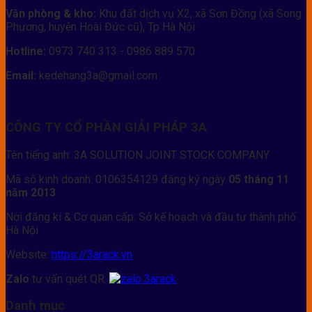
Văn phòng & kho:
Khu đất dịch vụ X2, xã Sơn Đồng (xã Song
Phương, huyện Hoài Đức cũ), Tp Hà Nội
Hotline:
0973 740 313 - 0986 889 570
Email:
kedehang3a@gmail.com
CÔNG TY CỔ PHẦN GIẢI PHÁP 3A
Tên tiếng anh: 3A SOLUTION JOINT STOCK COMPANY
Mã số kinh doanh: 0106354129 đăng ký ngày
05 tháng 11
năm 2013
Nơi đăng kí & Cơ quan cấp: Sở kế hoạch và đầu tư thành phố
Hà Nội
Website:
https://3arack.vn
Zalo
tư vấn quét QR:
Danh mục