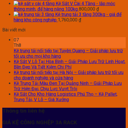
Kệ Sắt V Cài 4 Tầng - lắp móc
thông minh, để hàng nặng 100kg
800,000
₫
Kệ trung tải 3 tầng 300kg - giá để
hàng kho công nghiệp
1,760,000
₫
Bài viết mới
07
Th8
Kệ trung tải nối tiếp tại Tuyên Quang – Giải pháp lưu trữ
tối ưu cho mọi kho hàng
Kệ Sắt V Lỗ Tại Hòa Bình – Giải Pháp Lưu Trữ Linh Hoạt,
Bền Đẹp Và Tiết Kiệm Chi Phí
Kệ trung tải nối tiếp tại Hà Nội – Giải pháp lưu trữ tối ưu
cho doanh nghiệp và cửa hàng
Kệ Trung Tải Màu Đen Tại Quảng Ninh – Giải Pháp Lưu
Trữ Hiện Đại, Chịu Lực Vượt Trội
Kệ Sắt Cho Kho Hàng Logistics Phú Thọ – Kệ Pallet,
Trung Tải, V Lỗ – Giá Xưởng
Thông tin liên hệ
GIÁ KỆ CÔNG NGHỆP 3A RACK