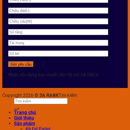
Nhận nội dung bạn muốn liên hệ với 3A RACK
Copyright 2026 ©
3A RACK
Tìm kiếm:
Trang chủ
Giới thiệu
Sản phẩm
Kệ Để Pallet