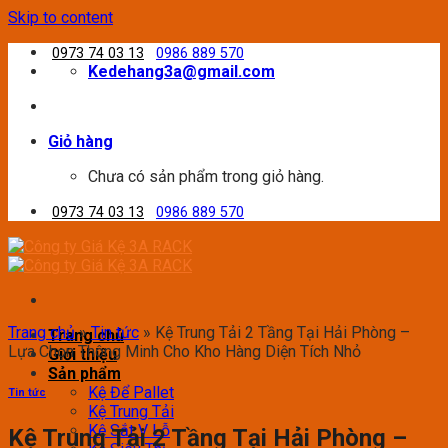
Skip to content
0973 74 03 13
0986 889 570
Kedehang3a@gmail.com
Giỏ hàng
Chưa có sản phẩm trong giỏ hàng.
0973 74 03 13
0986 889 570
Trang chủ
»
Tin tức
»
Kệ Trung Tải 2 Tầng Tại Hải Phòng –
Trang chủ
Lựa Chọn Thông Minh Cho Kho Hàng Diện Tích Nhỏ
Giới thiệu
Sản phẩm
Kệ Để Pallet
Tin tức
Kệ Trung Tải
Kệ Sắt V Lỗ
Kệ Trung Tải 2 Tầng Tại Hải Phòng –